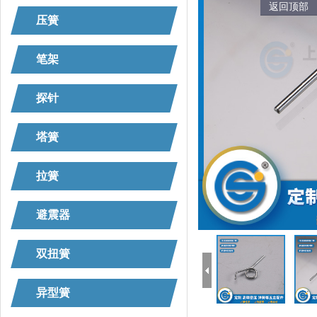
返回顶部
压簧
笔架
探针
塔簧
拉簧
避震器
双扭簧
异型簧