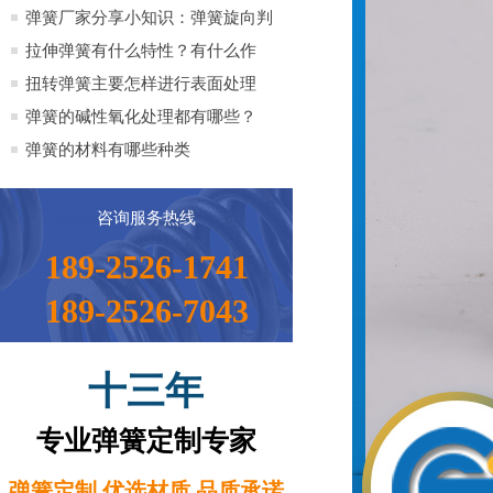
全）
弹簧厂家分享小知识：弹簧旋向判
定方法小知识
拉伸弹簧有什么特性？有什么作
用？
扭转弹簧主要怎样进行表面处理
弹簧的碱性氧化处理都有哪些？
弹簧的材料有哪些种类
咨询服务热线
189-2526-1741
189-2526-7043
十三年
专业弹簧定制专家
弹簧定制 优选材质 品质承诺